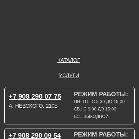
ВС.: ВЫХОДНОЙ
РЕЖИМ РАБОТЫ:
+7 908 290 09 54
ДЗЕРЖИНСКОГО, 19Б
ПН.-ПТ.: С 8:30 ДО 18:00
СБ.: ВЫХОДНОЙ
ВС.: ВЫХОДНОЙ
ЗАДАТЬ ВОПРОС
ВКОНТАКТЕ
INSTAGRAM*
TELEGRAM
ТЕХНИЧЕСКИЕ КАРТЫ
НАПИСАТЬ В МАХ
3D МОДЕЛИ
КАТАЛОГ