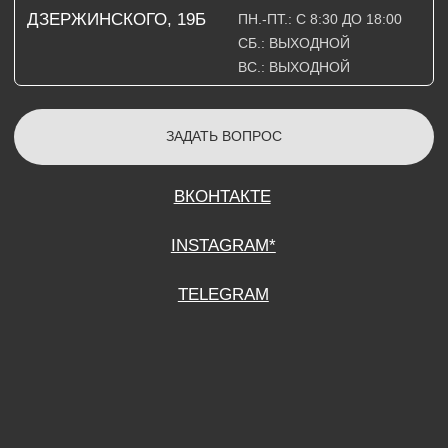
СОГЛАСИЕ НА ОБРАБОТКУ ПЕРСОНАЛЬНЫХ ДАННЫХ
ПОЛИТИТИКА В ОТНОШЕНИИ ОБРАБОТКИ ПЕРСОНАЛЬНЫХ ДАННЫХ
ДОГОВОР КУПЛИ-ПРОДАЖИ
ИП ПОДДУБНЫЙ А.Г.
ИНН: 390515008408
*Instagram принадлежит компании Meta Platforms Inc., которая признана
экстремистской организацией и запрещена на территории Российской