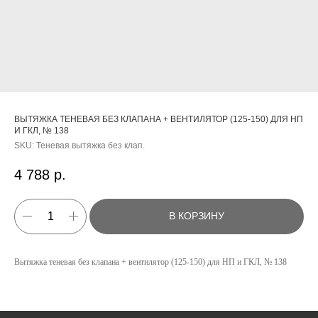
ВЫТЯЖКА ТЕНЕВАЯ БЕЗ КЛАПАНА + ВЕНТИЛЯТОР (125-150) ДЛЯ НП
И ГКЛ, № 138
SKU:
Теневая вытяжка без клап.
4 788
р.
В КОРЗИНУ
КАТАЛОГ
УСЛУГИ
Вытяжка теневая без клапана + вентилятор (125-150) для НП и ГКЛ, № 138
РЕЖИМ РАБОТЫ:
+7 908 290 07 75
ПН.-ПТ.: С 8:30 ДО 18:00
А. НЕВСКОГО, 210Б
СБ.: С 9:00 ДО 15:00