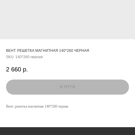
ВЕНТ. РЕШЕТКА МАГНИТНАЯ 140*260 ЧЕРНАЯ
SKU:
140*260 черная
2 660
р.
КАТАЛОГ
Вент. решетка магнитная 140*260 черная
УСЛУГИ
РЕЖИМ РАБОТЫ:
+7 908 290 07 75
ПН.-ПТ.: С 8:30 ДО 18:00
А. НЕВСКОГО, 210Б
СБ.: С 9:00 ДО 15:00