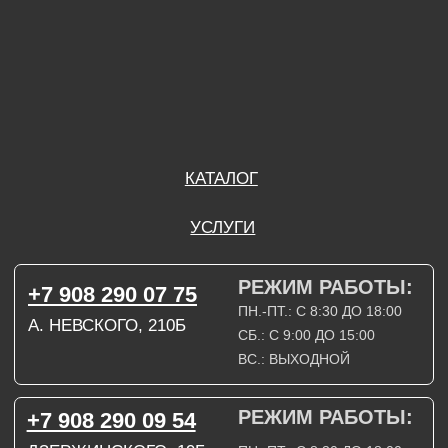
ВС.: ВЫХОДНОЙ
РЕЖИМ РАБОТЫ:
+7 908 290 09 54
ДЗЕРЖИНСКОГО, 19Б
ПН.-ПТ.: С 8:30 ДО 18:00
СБ.: ВЫХОДНОЙ
ВС.: ВЫХОДНОЙ
ЗАДАТЬ ВОПРОС
ВКОНТАКТЕ
INSTAGRAM*
TELEGRAM
ТЕХНИЧЕСКИЕ КАРТЫ
НАПИСАТЬ В МАХ
3D МОДЕЛИ
КАТАЛОГ