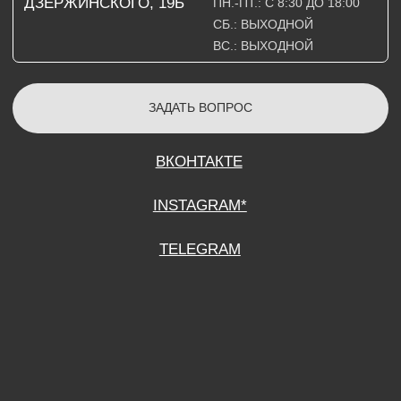
СОГЛАСИЕ НА ОБРАБОТКУ ПЕРСОНАЛЬНЫХ ДАННЫХ
ПОЛИТИТИКА В ОТНОШЕНИИ ОБРАБОТКИ ПЕРСОНАЛЬНЫХ ДАННЫХ
ДОГОВОР КУПЛИ-ПРОДАЖИ
ИП ПОДДУБНЫЙ А.Г.
ИНН: 390515008408
*Instagram принадлежит компании Meta Platforms Inc., которая признана
экстремистской организацией и запрещена на территории Российской
Федерации.