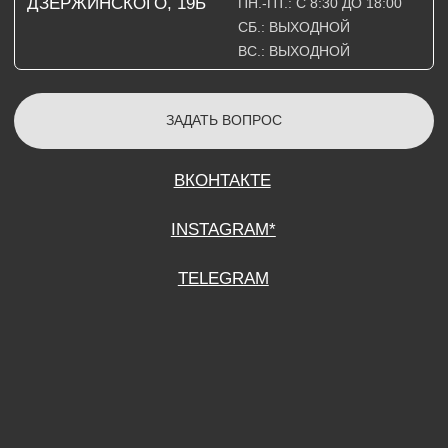
СОГЛАСИЕ НА ОБРАБОТКУ ПЕРСОНАЛЬНЫХ ДАННЫХ
ПОЛИТИТИКА В ОТНОШЕНИИ ОБРАБОТКИ ПЕРСОНАЛЬНЫХ ДАННЫХ
ДОГОВОР КУПЛИ-ПРОДАЖИ
ИП ПОДДУБНЫЙ А.Г.
ИНН: 390515008408
*Instagram принадлежит компании Meta Platforms Inc., которая признана
экстремистской организацией и запрещена на территории Российской
Федерации.