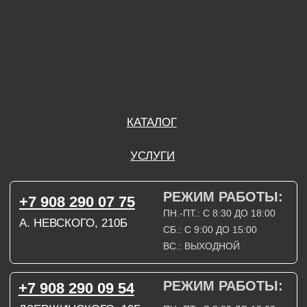
ВС.: ВЫХОДНОЙ
РЕЖИМ РАБОТЫ:
+7 908 290 09 54
ДЗЕРЖИНСКОГО, 19Б
ПН.-ПТ.: С 8:30 ДО 18:00
СБ.: ВЫХОДНОЙ
ВС.: ВЫХОДНОЙ
ЗАДАТЬ ВОПРОС
ВКОНТАКТЕ
INSTAGRAM*
TELEGRAM
ТЕХНИЧЕСКИЕ КАРТЫ
НАПИСАТЬ В МАХ
3D МОДЕЛИ
КАТАЛОГ