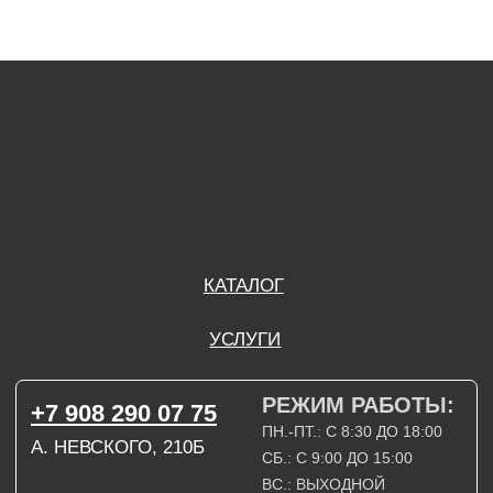
РЕЖИМ РАБОТЫ:
+7 908 290 07 75
ПН.-ПТ.: С 8:30 ДО 18:00
А. НЕВСКОГО, 210Б
СБ.: С 9:00 ДО 15:00
ВС.: ВЫХОДНОЙ
РЕЖИМ РАБОТЫ:
+7 908 290 09 54
ДЗЕРЖИНСКОГО, 19Б
ПН.-ПТ.: С 8:30 ДО 18:00
СБ.: ВЫХОДНОЙ
ВС.: ВЫХОДНОЙ
ЗАДАТЬ ВОПРОС
ВКОНТАКТЕ
INSTAGRAM*
TELEGRAM
ТЕХНИЧЕСКИЕ КАРТЫ
НАПИСАТЬ В МАХ
3D МОДЕЛИ
КАТАЛОГ