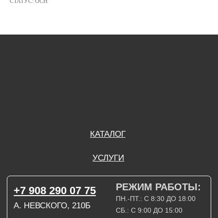
СТАТУС: ОСН
РЕЖИМ РАБОТЫ:
+7 908 290 07 75
ПН.-ПТ.: С 8:30 ДО 18:00
А. НЕВСКОГО, 210Б
СБ.: С 9:00 ДО 15:00
ВС.: ВЫХОДНОЙ
РЕЖИМ РАБОТЫ:
+7 908 290 09 54
ДЗЕРЖИНСКОГО, 19Б
ПН.-ПТ.: С 8:30 ДО 18:00
СБ.: ВЫХОДНОЙ
ВС.: ВЫХОДНОЙ
ЗАДАТЬ ВОПРОС
ВКОНТАКТЕ
INSTAGRAM*
TELEGRAM
ТЕХНИЧЕСКИЕ КАРТЫ
НАПИСАТЬ В МАХ
3D МОДЕЛИ
КАТАЛОГ