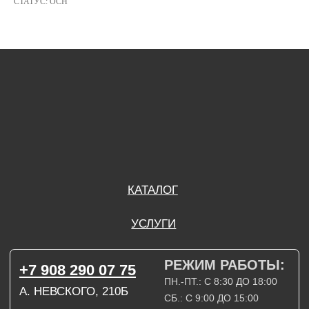
СТАТУС: ОСН
РЕЖИМ РАБОТЫ:
+7 908 290 07 75
ПН.-ПТ.: С 8:30 ДО 18:00
А. НЕВСКОГО, 210Б
СБ.: С 9:00 ДО 15:00
ВС.: ВЫХОДНОЙ
РЕЖИМ РАБОТЫ:
+7 908 290 09 54
ДЗЕРЖИНСКОГО, 19Б
ПН.-ПТ.: С 8:30 ДО 18:00
СБ.: ВЫХОДНОЙ
ВС.: ВЫХОДНОЙ
ЗАДАТЬ ВОПРОС
ВКОНТАКТЕ
INSTAGRAM*
TELEGRAM
ТЕХНИЧЕСКИЕ КАРТЫ
НАПИСАТЬ В МАХ
3D МОДЕЛИ
КАТАЛОГ