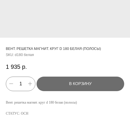
ВЕНТ. РЕШЕТКА МАГНИТ. КРУГ D 180 БЕЛАЯ (ПОЛОСЫ)
SKU:
d180 белая
1 935
р.
В КОРЗИНУ
КАТАЛОГ
Вент. решетка магнит. круг d 180 белая (полосы)
УСЛУГИ
СТАТУС: ОСН
РЕЖИМ РАБОТЫ:
+7 908 290 07 75
ПН.-ПТ.: С 8:30 ДО 18:00