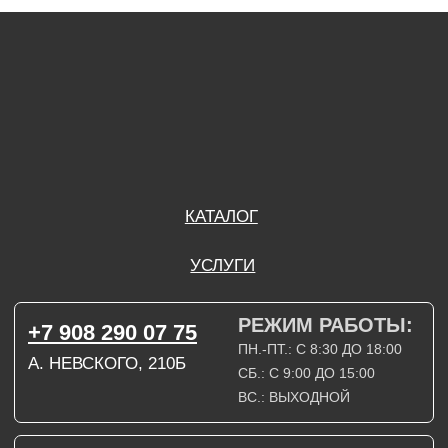
А. НЕВСКОГО, 210Б
СБ.: С 9:00 ДО 15:00
ВС.: ВЫХОДНОЙ
РЕЖИМ РАБОТЫ:
+7 908 290 09 54
ДЗЕРЖИНСКОГО, 19Б
ПН.-ПТ.: С 8:30 ДО 18:00
СБ.: ВЫХОДНОЙ
ВС.: ВЫХОДНОЙ
ЗАДАТЬ ВОПРОС
ВКОНТАКТЕ
INSTAGRAM*
TELEGRAM
ТЕХНИЧЕСКИЕ КАРТЫ
НАПИСАТЬ В МАХ
3D МОДЕЛИ
КАТАЛОГ