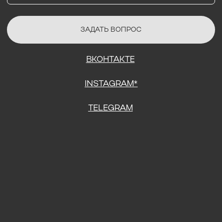
СОГЛАСИЕ НА ОБРАБОТКУ ПЕРСОНАЛЬНЫХ ДАННЫХ
ПОЛИТИТИКА В ОТНОШЕНИИ ОБРАБОТКИ ПЕРСОНАЛЬНЫХ ДАННЫХ
ДОГОВОР КУПЛИ-ПРОДАЖИ
ИП ПОДДУБНЫЙ А.Г.
ИНН: 390515008408
*Instagram принадлежит компании Meta Platforms Inc., которая
признана экстремистской организацией и запрещена на
территории Российской Федерации.