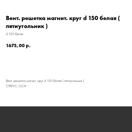
Вент. решетка магнит. круг d 150 белая (
пятиугольник )
d 150 белая
1675,00
р.
Вент. решетка магнит. круг d 150 белая ( пятиугольник )
КАТАЛОГ
СТАТУС: ОСН
УСЛУГИ
РЕЖИМ РАБОТЫ:
+7 908 290 07 75
ПН.-ПТ.: С 8:30 ДО 18:00
А. НЕВСКОГО, 210Б
СБ.: С 9:00 ДО 15:00
ВС.: ВЫХОДНОЙ
РЕЖИМ РАБОТЫ: