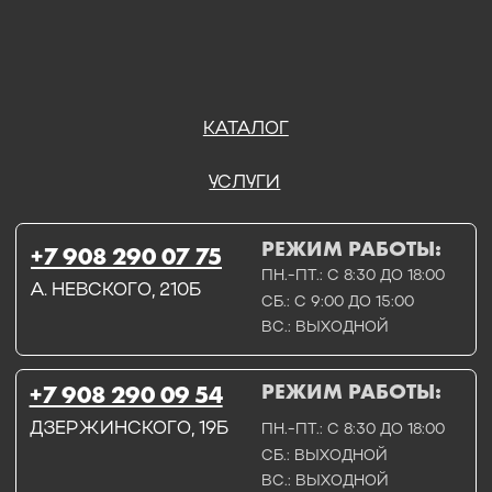
+7 908 290 09 54
ДЗЕРЖИНСКОГО, 19Б
ПН.-ПТ.: С 8:30 ДО 18:00
СБ.: ВЫХОДНОЙ
ВС.: ВЫХОДНОЙ
ЗАДАТЬ ВОПРОС
ВКОНТАКТЕ
INSTAGRAM*
TELEGRAM
ТЕХНИЧЕСКИЕ КАРТЫ
НАПИСАТЬ В МАХ
3D МОДЕЛИ
КАТАЛОГ