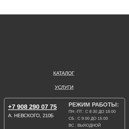
РЕЖИМ РАБОТЫ:
+7 908 290 07 75
ПН.-ПТ.: С 8:30 ДО 18:00
А. НЕВСКОГО, 210Б
СБ.: С 9:00 ДО 15:00
ВС.: ВЫХОДНОЙ
РЕЖИМ РАБОТЫ:
+7 908 290 09 54
ДЗЕРЖИНСКОГО, 19Б
ПН.-ПТ.: С 8:30 ДО 18:00
СБ.: ВЫХОДНОЙ
ВС.: ВЫХОДНОЙ
ЗАДАТЬ ВОПРОС
ВКОНТАКТЕ
INSTAGRAM*
TELEGRAM
ТЕХНИЧЕСКИЕ КАРТЫ
НАПИСАТЬ В МАХ
3D МОДЕЛИ
КАТАЛОГ