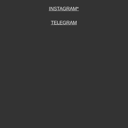
СОГЛАСИЕ НА ОБРАБОТКУ ПЕРСОНАЛЬНЫХ ДАННЫХ
ПОЛИТИТИКА В ОТНОШЕНИИ ОБРАБОТКИ ПЕРСОНАЛЬНЫХ ДАННЫХ
ДОГОВОР КУПЛИ-ПРОДАЖИ
ИП ПОДДУБНЫЙ А.Г.
ИНН: 390515008408
*Instagram принадлежит компании Meta Platforms Inc., которая признана
экстремистской организацией и запрещена на территории Российской
Федерации.