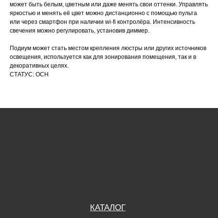
может быть белым, цветным или даже менять свои оттенки. Управлять
яркостью и менять её цвет можно дистанционно с помощью пульта
или через смартфон при наличии wi-fi контролёра. Интенсивность
КАТАЛОГ
свечения можно регулировать, установив диммер.
УСЛУГИ
Подиум может стать местом крепления люстры или других источников
освещения, используется как для зонирования помещения, так и в
РЕЖИМ РАБОТЫ:
+7 908 290 07 75
декоративных целях.
ПН.-ПТ.: С 8:30 ДО 18:00
СТАТУС: ОСН
А. НЕВСКОГО, 210Б
СБ.: С 9:00 ДО 15:00
ВС.: ВЫХОДНОЙ
РЕЖИМ РАБОТЫ:
+7 908 290 09 54
ДЗЕРЖИНСКОГО, 19Б
ПН.-ПТ.: С 8:30 ДО 18:00
СБ.: ВЫХОДНОЙ
ВС.: ВЫХОДНОЙ
ЗАДАТЬ ВОПРОС
ВКОНТАКТЕ
INSTAGRAM*
TELEGRAM