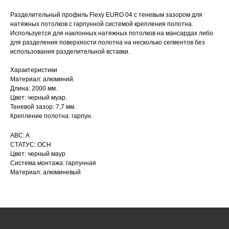
Разделительный профиль Flexy EURO 04 с теневым зазором для
натяжных потолков с гарпунной системой крепления полотна.
Используется для наклонных натяжных потолков на мансардах либо
для разделения поверхности полотна на несколько сегментов без
использования разделительной вставки.
Характеристики
Материал: алюминий.
Длина: 2000 мм.
КАТАЛОГ
Цвет: черный муар.
Теневой зазор: 7,7 мм.
УСЛУГИ
Крепление полотна: гарпун.
РЕЖИМ РАБОТЫ:
+7 908 290 07 75
ABC: A
ПН.-ПТ.: С 8:30 ДО 18:00
СТАТУС: ОСН
А. НЕВСКОГО, 210Б
СБ.: С 9:00 ДО 15:00
Цвет: черный маур
ВС.: ВЫХОДНОЙ
Система монтажа: гарпунная
Материал: алюминевый
РЕЖИМ РАБОТЫ:
+7 908 290 09 54
ДЗЕРЖИНСКОГО, 19Б
ПН.-ПТ.: С 8:30 ДО 18:00
СБ.: ВЫХОДНОЙ
ВС.: ВЫХОДНОЙ