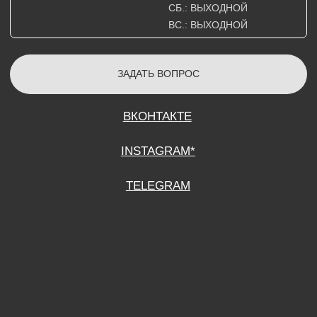
СОГЛАСИЕ НА ОБРАБОТКУ ПЕРСОНАЛЬНЫХ ДАННЫХ
ПОЛИТИТИКА В ОТНОШЕНИИ ОБРАБОТКИ ПЕРСОНАЛЬНЫХ ДАННЫХ
ДОГОВОР КУПЛИ-ПРОДАЖИ
ИП ПОДДУБНЫЙ А.Г.
ИНН: 390515008408
*Instagram принадлежит компании Meta Platforms Inc., которая признана
экстремистской организацией и запрещена на территории Российской
Федерации.