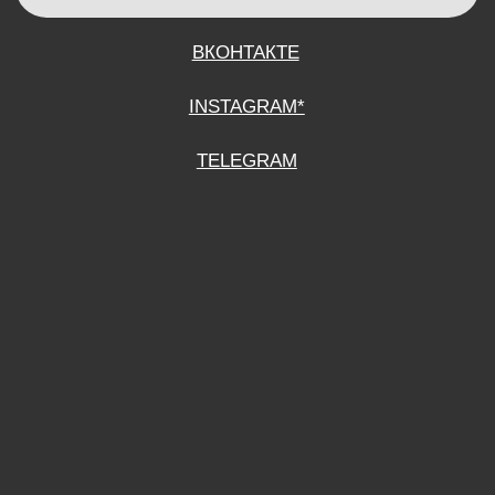
СОГЛАСИЕ НА ОБРАБОТКУ ПЕРСОНАЛЬНЫХ ДАННЫХ
ПОЛИТИТИКА В ОТНОШЕНИИ ОБРАБОТКИ ПЕРСОНАЛЬНЫХ ДАННЫХ
ДОГОВОР КУПЛИ-ПРОДАЖИ
ИП ПОДДУБНЫЙ А.Г.
ИНН: 390515008408
*Instagram принадлежит компании Meta Platforms Inc., которая признана
экстремистской организацией и запрещена на территории Российской
Федерации.