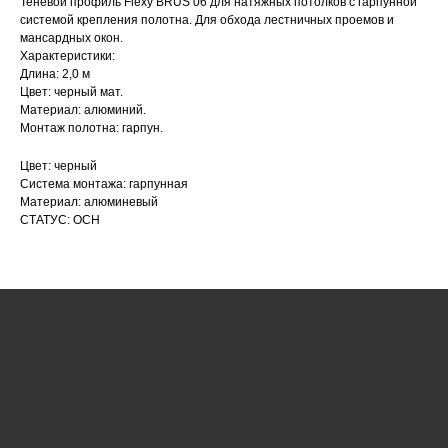
Теневой профиль Flexy BRUS 06 для натяжных потолков с гарпунной
системой крепления полотна. Для обхода лестничных проемов и
мансардных окон.
Характеристики:
Длина: 2,0 м
Цвет: черный мат.
КАТАЛОГ
Материал: алюминий.
Монтаж полотна: гарпун.
УСЛУГИ
Цвет: черный
РЕЖИМ РАБОТЫ:
+7 908 290 07 75
Система монтажа: гарпунная
ПН.-ПТ.: С 8:30 ДО 18:00
А. НЕВСКОГО, 210Б
Материал: алюминевый
СБ.: С 9:00 ДО 15:00
СТАТУС: ОСН
ВС.: ВЫХОДНОЙ
РЕЖИМ РАБОТЫ:
+7 908 290 09 54
ДЗЕРЖИНСКОГО, 19Б
ПН.-ПТ.: С 8:30 ДО 18:00
СБ.: ВЫХОДНОЙ
ВС.: ВЫХОДНОЙ
ЗАДАТЬ ВОПРОС
ВКОНТАКТЕ