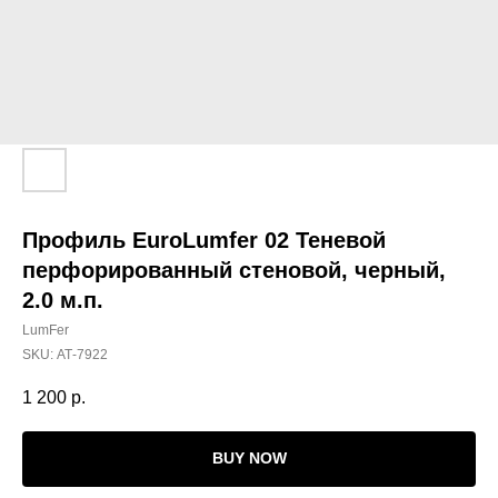
Профиль EuroLumfer 02 Теневой
перфорированный стеновой, черный,
2.0 м.п.
LumFer
SKU:
АТ-7922
1 200
р.
BUY NOW