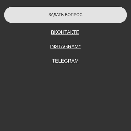
СОГЛАСИЕ НА ОБРАБОТКУ ПЕРСОНАЛЬНЫХ ДАННЫХ
ПОЛИТИТИКА В ОТНОШЕНИИ ОБРАБОТКИ ПЕРСОНАЛЬНЫХ ДАННЫХ
ДОГОВОР КУПЛИ-ПРОДАЖИ
ИП ПОДДУБНЫЙ А.Г.
ИНН: 390515008408
*Instagram принадлежит компании Meta Platforms Inc., которая признана
экстремистской организацией и запрещена на территории Российской
Федерации.