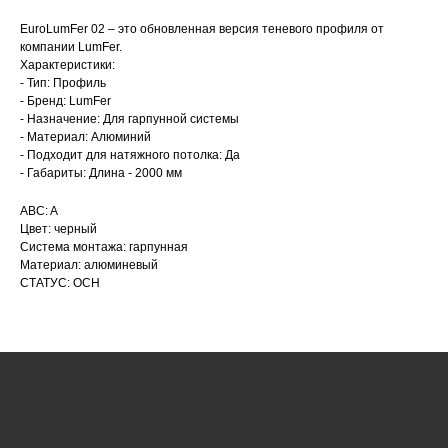
EuroLumFer 02 – это обновленная версия теневого профиля от
компании LumFer.
Характеристики:
- Тип: Профиль
- Бренд: LumFer
- Назначение: Для гарпунной системы
- Материал: Алюминий
КАТАЛОГ
- Подходит для натяжного потолка: Да
- Габариты: Длина - 2000 мм
УСЛУГИ
ABC: A
РЕЖИМ РАБОТЫ:
+7 908 290 07 75
Цвет: черный
ПН.-ПТ.: С 8:30 ДО 18:00
А. НЕВСКОГО, 210Б
Система монтажа: гарпунная
СБ.: С 9:00 ДО 15:00
Материал: алюминевый
ВС.: ВЫХОДНОЙ
СТАТУС: ОСН
РЕЖИМ РАБОТЫ:
+7 908 290 09 54
ДЗЕРЖИНСКОГО, 19Б
ПН.-ПТ.: С 8:30 ДО 18:00
СБ.: ВЫХОДНОЙ
ВС.: ВЫХОДНОЙ
ЗАДАТЬ ВОПРОС