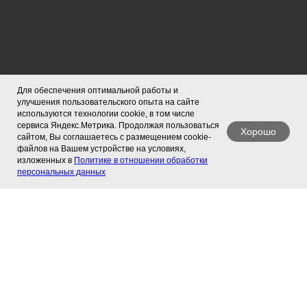
Для обеспечения оптимальной работы и
улучшения пользовательского опыта на сайте
используются технологии cookie, в том числе
сервиса Яндекс.Метрика. Продолжая пользоваться
Хорошо
сайтом, Вы соглашаетесь с размещением cookie-
файлов на Вашем устройстве на условиях,
изложенных в
Политике в отношении обработки
персональных данных