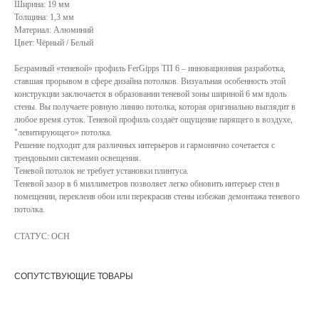
Ширина: 19 мм
Толщина: 1,3 мм
Материал: Алюминий
Цвет: Чёрный / Белый
Безрамный «теневой» профиль FerGipps ТП 6 – инновационная разработка,
ставшая прорывом в сфере дизайна потолков. Визуальная особенность этой
конструкции заключается в образовании теневой зоны шириной 6 мм вдоль
стены. Вы получаете ровную линию потолка, которая оригинально выглядит в
любое время суток. Теневой профиль создаёт ощущение парящего в воздухе,
"левитирующего» потолка.
Решение подходит для различных интерьеров и гармонично сочетается c
трендовыми системами освещения.
Теневой потолок не требует установки плинтуса.
Теневой зазор в 6 миллиметров позволяет легко обновить интерьер стен в
помещении, переклеив обои или перекрасив стены избежав демонтажа теневого
потолка.
СТАТУС: ОСН
СОПУТСТВУЮЩИЕ ТОВАРЫ