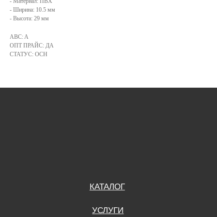
- Материал: ПВХ
КАТАЛОГ
- Ширина: 10.5 мм
- Высота: 29 мм
УСЛУГИ
ABC: A
ОПТ ПРАЙС: ДА
РЕЖИМ РАБОТЫ:
+7 908 290 07 75
СТАТУС: ОСН
ПН.-ПТ.: С 8:30 ДО 18:00
А. НЕВСКОГО, 210Б
СБ.: С 9:00 ДО 15:00
ВС.: ВЫХОДНОЙ
РЕЖИМ РАБОТЫ:
+7 908 290 09 54
ДЗЕРЖИНСКОГО, 19Б
ПН.-ПТ.: С 8:30 ДО 18:00
СБ.: ВЫХОДНОЙ
ВС.: ВЫХОДНОЙ
ЗАДАТЬ ВОПРОС
ВКОНТАКТЕ
INSTAGRAM*
TELEGRAM