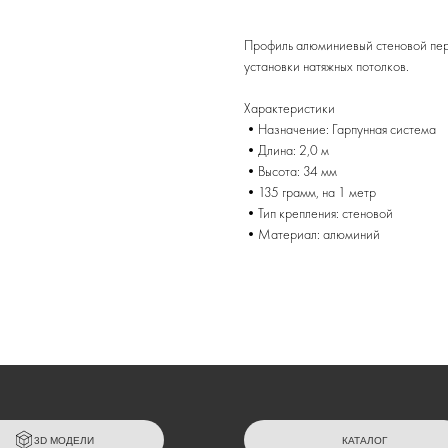
Профиль алюминиевый стеновой перф
установки натяжных потолков.
Характеристики
•Назначение: Гарпунная система
•Длина: 2,0 м
•Высота: 34 мм
•135 грамм, на 1 метр
•Тип крепления: стеновой
•Материал: алюминий
3D МОДЕЛИ
КАТАЛОГ