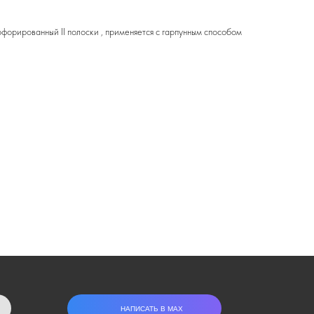
орированный II полоски , применяется с гарпунным способом
НАПИСАТЬ В МАХ