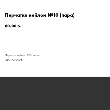
Перчатки нейлон №10 (пара)
60,00
р.
Перчатки нейлон №10 (пара)
КАТАЛОГ
СТАТУС: ОСН
УСЛУГИ
РЕЖИМ РАБОТЫ:
+7 908 290 07 75
ПН.-ПТ.: С 8:30 ДО 18:00
А. НЕВСКОГО, 210Б
СБ.: С 9:00 ДО 15:00
ВС.: ВЫХОДНОЙ
РЕЖИМ РАБОТЫ:
+7 908 290 09 54
ДЗЕРЖИНСКОГО, 19Б
ПН.-ПТ.: С 8:30 ДО 18:00