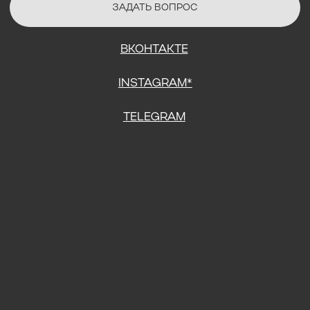
СОГЛАСИЕ НА ОБРАБОТКУ ПЕРСОНАЛЬНЫХ ДАННЫХ
ПОЛИТИТИКА В ОТНОШЕНИИ ОБРАБОТКИ ПЕРСОНАЛЬНЫХ ДАННЫХ
ДОГОВОР КУПЛИ-ПРОДАЖИ
ИП ПОДДУБНЫЙ А.Г.
ИНН: 390515008408
*Instagram принадлежит компании Meta Platforms Inc., которая
признана экстремистской организацией и запрещена на
территории Российской Федерации.