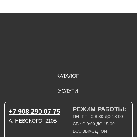
+7 908 290 07 75
ПН.-ПТ.: С 8:30 ДО 18:00
А. НЕВСКОГО, 210Б
СБ.: С 9:00 ДО 15:00
ВС.: ВЫХОДНОЙ
РЕЖИМ РАБОТЫ:
+7 908 290 09 54
ДЗЕРЖИНСКОГО, 19Б
ПН.-ПТ.: С 8:30 ДО 18:00
СБ.: ВЫХОДНОЙ
ВС.: ВЫХОДНОЙ
ЗАДАТЬ ВОПРОС
ВКОНТАКТЕ
INSTAGRAM*
TELEGRAM
ТЕХНИЧЕСКИЕ КАРТЫ
НАПИСАТЬ В МАХ
3D МОДЕЛИ
КАТАЛОГ