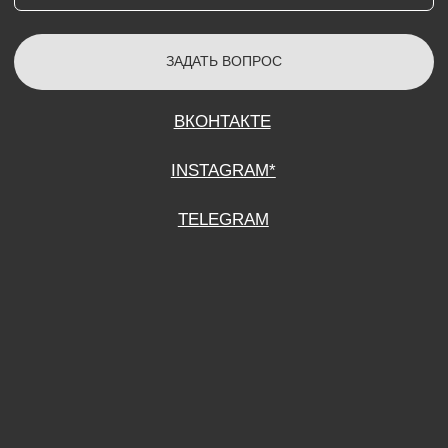
СОГЛАСИЕ НА ОБРАБОТКУ ПЕРСОНАЛЬНЫХ ДАННЫХ
ПОЛИТИТИКА В ОТНОШЕНИИ ОБРАБОТКИ ПЕРСОНАЛЬНЫХ ДАННЫХ
ДОГОВОР КУПЛИ-ПРОДАЖИ
ИП ПОДДУБНЫЙ А.Г.
ИНН: 390515008408
*Instagram принадлежит компании Meta Platforms Inc., которая признана
экстремистской организацией и запрещена на территории Российской
Федерации.