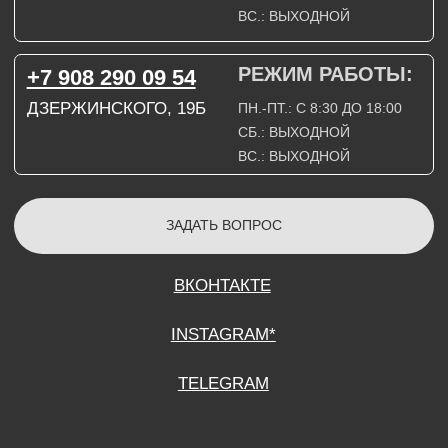
СОГЛАСИЕ НА ОБРАБОТКУ ПЕРСОНАЛЬНЫХ ДАННЫХ
ПОЛИТИТИКА В ОТНОШЕНИИ ОБРАБОТКИ ПЕРСОНАЛЬНЫХ ДАННЫХ
ДОГОВОР КУПЛИ-ПРОДАЖИ
ИП ПОДДУБНЫЙ А.Г.
ИНН: 390515008408
*Instagram принадлежит компании Meta Platforms Inc., которая признана
экстремистской организацией и запрещена на территории Российской
Федерации.