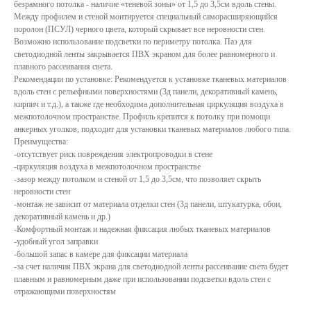
безрамного потолка - наличие «теневой зоны» от 1,5 до 3,5см вдоль стены.
Между профилем и стеной монтируется специальный саморасширяющийся
поролон (ПСУЛ) черного цвета, который скрывает все неровности стен.
Возможно использование подсветки по периметру потолка. Паз для
светодиодной ленты закрывается ПВХ экраном для более равномерного и
плавного рассеивания света.
Рекомендации по установке: Рекомендуется к установке тканевых материалов
вдоль стен с рельефными поверхностями (3д панели, декоративный камень,
кирпич и т.д.), а также где необходима дополнительная циркуляция воздуха в
межпотолочном пространстве. Профиль крепится к потолку при помощи
анкерных уголков, подходит для установки тканевых материалов любого типа.
Преимущества:
-отсутствует риск повреждения электропроводки в стене
-циркуляция воздуха в межпотолочном пространстве
-зазор между потолком и стеной от 1,5 до 3,5см, что позволяет скрыть
КАТАЛОГ
неровности стен
-монтаж не зависит от материала отделки стен (3д панели, штукатурка, обои,
УСЛУГИ
декоративный камень и др.)
-Комфортный монтаж и надежная фиксация любых тканевых материалов
РЕЖИМ РАБОТЫ:
+7 908 290 07 75
-удобный угол заправки
ПН.-ПТ.: С 8:30 ДО 18:00
-большой запас в камере для фиксации материала
А. НЕВСКОГО, 210Б
СБ.: С 9:00 ДО 15:00
-за счет наличия ПВХ экрана для светодиодной ленты рассеивание света будет
ВС.: ВЫХОДНОЙ
плавным и равномерным даже при использовании подсветки вдоль стен с
отражающими поверхностям
РЕЖИМ РАБОТЫ:
+7 908 290 09 54