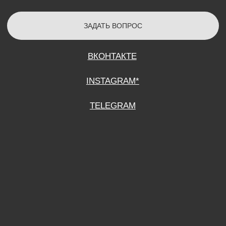
СОГЛАСИЕ НА ОБРАБОТКУ ПЕРСОНАЛЬНЫХ ДАННЫХ
ПОЛИТИТИКА В ОТНОШЕНИИ ОБРАБОТКИ ПЕРСОНАЛЬНЫХ ДАННЫХ
ДОГОВОР КУПЛИ-ПРОДАЖИ
ИП ПОДДУБНЫЙ А.Г.
ИНН: 390515008408
*Instagram принадлежит компании Meta Platforms Inc., которая признана
экстремистской организацией и запрещена на территории Российской
Федерации.