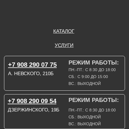
ДЗЕРЖИНСКОГО, 19Б
ПН.-ПТ.: С 8:30 ДО 18:00
СБ.: ВЫХОДНОЙ
ВС.: ВЫХОДНОЙ
ЗАДАТЬ ВОПРОС
ВКОНТАКТЕ
INSTAGRAM*
TELEGRAM
ТЕХНИЧЕСКИЕ КАРТЫ
НАПИСАТЬ В МАХ
3D МОДЕЛИ
КАТАЛОГ