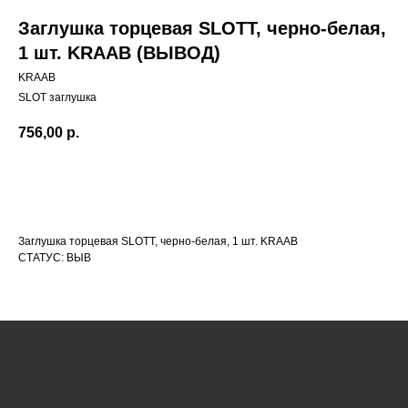
Заглушка торцевая SLOTT, черно-белая,
1 шт. KRAAB (ВЫВОД)
KRAAB
SLOT заглушка
756,00
р.
Заглушка торцевая SLOTT, черно-белая, 1 шт. KRAAB
КАТАЛОГ
СТАТУС: ВЫВ
УСЛУГИ
РЕЖИМ РАБОТЫ:
+7 908 290 07 75
ПН.-ПТ.: С 8:30 ДО 18:00
А. НЕВСКОГО, 210Б
СБ.: С 9:00 ДО 15:00
ВС.: ВЫХОДНОЙ
РЕЖИМ РАБОТЫ:
+7 908 290 09 54