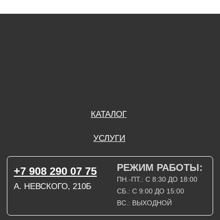
ПН.-ПТ.: С 8:30 ДО 18:00
А. НЕВСКОГО, 210Б
СБ.: С 9:00 ДО 15:00
ВС.: ВЫХОДНОЙ
РЕЖИМ РАБОТЫ:
+7 908 290 09 54
ДЗЕРЖИНСКОГО, 19Б
ПН.-ПТ.: С 8:30 ДО 18:00
СБ.: ВЫХОДНОЙ
ВС.: ВЫХОДНОЙ
ЗАДАТЬ ВОПРОС
ВКОНТАКТЕ
INSTAGRAM*
TELEGRAM
ТЕХНИЧЕСКИЕ КАРТЫ
НАПИСАТЬ В МАХ
3D МОДЕЛИ
КАТАЛОГ