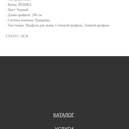
- Бренд: ЙОШКА
КАТАЛОГ
- Цвет: Черный
- Длина профиля: 200 см
УСЛУГИ
- Система монтажа: Прищепка
- Тип товара: Профиль для ткани, Стеновой профиль, Теневой профиль
РЕЖИМ РАБОТЫ:
+7 908 290 07 75
ПН.-ПТ.: С 8:30 ДО 18:00
СТАТУС: ОСН
А. НЕВСКОГО, 210Б
СБ.: С 9:00 ДО 15:00
ВС.: ВЫХОДНОЙ
РЕЖИМ РАБОТЫ:
+7 908 290 09 54
ДЗЕРЖИНСКОГО, 19Б
ПН.-ПТ.: С 8:30 ДО 18:00
СБ.: ВЫХОДНОЙ
ВС.: ВЫХОДНОЙ
ЗАДАТЬ ВОПРОС
ВКОНТАКТЕ
INSTAGRAM*
TELEGRAM