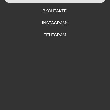
СОГЛАСИЕ НА ОБРАБОТКУ ПЕРСОНАЛЬНЫХ ДАННЫХ
ПОЛИТИТИКА В ОТНОШЕНИИ ОБРАБОТКИ ПЕРСОНАЛЬНЫХ ДАННЫХ
ДОГОВОР КУПЛИ-ПРОДАЖИ
ИП ПОДДУБНЫЙ А.Г.
ИНН: 390515008408
*Instagram принадлежит компании Meta Platforms Inc., которая признана
экстремистской организацией и запрещена на территории Российской
Федерации.