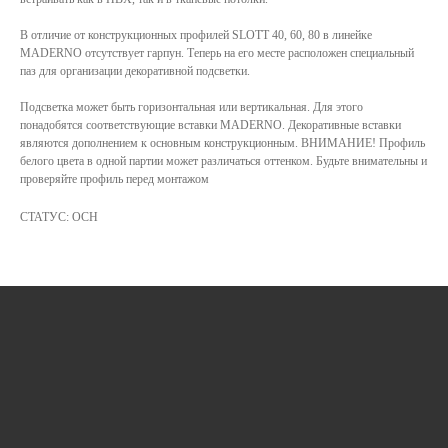
В отличие от конструкционных профилей SLOTT 40, 60, 80 в линейке
MADERNO отсутствует гарпун. Теперь на его месте расположен специальный
паз для организации декоративной подсветки.
КАТАЛОГ
Подсветка может быть горизонтальная или вертикальная. Для этого
понадобятся соответствующие вставки MADERNO. Декоративные вставки
УСЛУГИ
являются дополнением к основным конструкционным. ВНИМАНИЕ! Профиль
белого цвета в одной партии может различаться оттенком. Будьте внимательны и
РЕЖИМ РАБОТЫ:
+7 908 290 07 75
проверяйте профиль перед монтажом
ПН.-ПТ.: С 8:30 ДО 18:00
А. НЕВСКОГО, 210Б
СБ.: С 9:00 ДО 15:00
СТАТУС: ОСН
ВС.: ВЫХОДНОЙ
РЕЖИМ РАБОТЫ:
+7 908 290 09 54
ДЗЕРЖИНСКОГО, 19Б
ПН.-ПТ.: С 8:30 ДО 18:00
СБ.: ВЫХОДНОЙ
ВС.: ВЫХОДНОЙ
ЗАДАТЬ ВОПРОС
ВКОНТАКТЕ