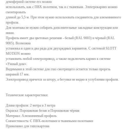
демпферной системе его можно
использовать, как с ПВХ полотном, так и с тканевым. Электрокарниз можно
смонтировать
длиной до 5,5 м. При этом нужно использовать соединитель для алюминиевого
профиля.
Для монтажа не нужно собирать дополнительные закладные конструкции или
ниши.
Профиль имеет два цветовых решения - белый (RAL 9003) и чёрный (RAL
9005). Возможна
установка в один и два ряда для двухрядных вариантов. С системой SLOTT
MOTION можно
установить любой электропривод, а также подключить карниз к системе
«Умный дом».
Видимыми в этой системе для глаз смотрящего остается только прорезь
шириной 17 мм.
Электропривод прячется за штору, а бегунки не видно в углублении профиля.
КАТАЛОГ
УСЛУГИ
Технические характеристики:
РЕЖИМ РАБОТЫ:
+7 908 290 07 75
Длина профиля: 2 метра и 3 метра
ПН.-ПТ.: С 8:30 ДО 18:00
Окраска: Порошковая белая и Порошковая чёрная
А. НЕВСКОГО, 210Б
СБ.: С 9:00 ДО 15:00
Материал: Алюминиевый профиль
ВС.: ВЫХОДНОЙ
Совместимость: С ПВХ-полотнами и тканевыми полотнами
Применимо для гипсокартона