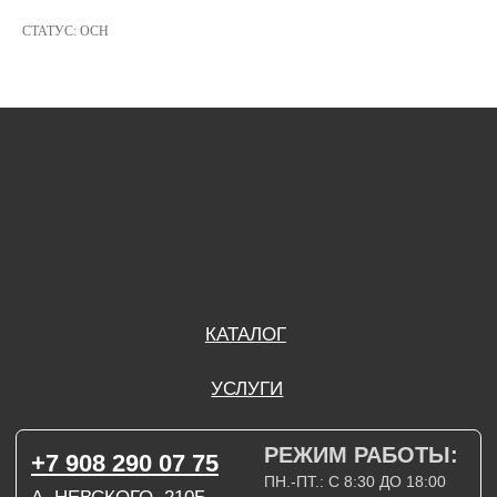
РЕЖИМ РАБОТЫ:
+7 908 290 09 54
ДЗЕРЖИНСКОГО, 19Б
ПН.-ПТ.: С 8:30 ДО 18:00
СТАТУС: ОСН
СБ.: ВЫХОДНОЙ
ВС.: ВЫХОДНОЙ
ЗАДАТЬ ВОПРОС
ВКОНТАКТЕ
INSTAGRAM*
TELEGRAM
ТЕХНИЧЕСКИЕ КАРТЫ
НАПИСАТЬ В МАХ
3D МОДЕЛИ
КАТАЛОГ