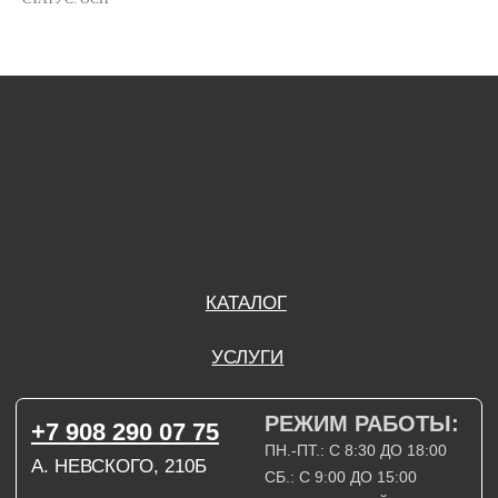
РЕЖИМ РАБОТЫ:
+7 908 290 07 75
ПН.-ПТ.: С 8:30 ДО 18:00
А. НЕВСКОГО, 210Б
СБ.: С 9:00 ДО 15:00
ВС.: ВЫХОДНОЙ
РЕЖИМ РАБОТЫ:
+7 908 290 09 54
ДЗЕРЖИНСКОГО, 19Б
ПН.-ПТ.: С 8:30 ДО 18:00
СБ.: ВЫХОДНОЙ
ВС.: ВЫХОДНОЙ
ЗАДАТЬ ВОПРОС
ВКОНТАКТЕ
INSTAGRAM*
TELEGRAM
ТЕХНИЧЕСКИЕ КАРТЫ
НАПИСАТЬ В МАХ
3D МОДЕЛИ
КАТАЛОГ