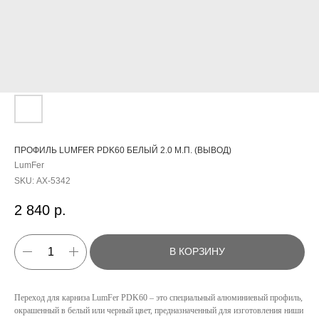
ПРОФИЛЬ LUMFER PDK60 БЕЛЫЙ 2.0 М.П. (ВЫВОД)
LumFer
SKU:
АХ-5342
2 840
р.
В КОРЗИНУ
Переход для карниза LumFer PDK60 – это специальный алюминиевый профиль,
окрашенный в белый или черный цвет, предназначенный для изготовления ниши