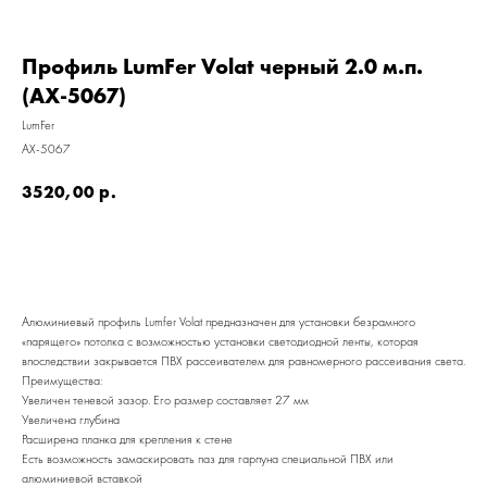
Профиль LumFer Volat черный 2.0 м.п.
(AX-5067)
LumFer
AX-5067
3520,00
р.
Алюминиевый профиль Lumfer Volat предназначен для установки безрамного
«парящего» потолка с возможностью установки светодиодной ленты, которая
впоследствии закрывается ПВХ рассеивателем для равномерного рассеивания света.
Преимущества:
Увеличен теневой зазор. Его размер составляет 27 мм
Увеличена глубина
Расширена планка для крепления к стене
Есть возможность замаскировать паз для гарпуна специальной ПВХ или
КАТАЛОГ
алюминиевой вставкой