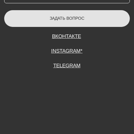
СОГЛАСИЕ НА ОБРАБОТКУ ПЕРСОНАЛЬНЫХ ДАННЫХ
ПОЛИТИТИКА В ОТНОШЕНИИ ОБРАБОТКИ ПЕРСОНАЛЬНЫХ ДАННЫХ
ДОГОВОР КУПЛИ-ПРОДАЖИ
ИП ПОДДУБНЫЙ А.Г.
ИНН: 390515008408
*Instagram принадлежит компании Meta Platforms Inc., которая признана
экстремистской организацией и запрещена на территории Российской
Федерации.