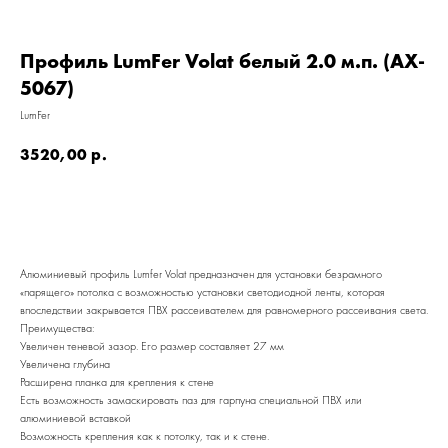
Профиль LumFer Volat белый 2.0 м.п. (AX-
5067)
LumFer
3520,00
р.
Алюминиевый профиль Lumfer Volat предназначен для установки безрамного
«парящего» потолка с возможностью установки светодиодной ленты, которая
впоследствии закрывается ПВХ рассеивателем для равномерного рассеивания света.
Преимущества:
Увеличен теневой зазор. Его размер составляет 27 мм
Увеличена глубина
Расширена планка для крепления к стене
Есть возможность замаскировать паз для гарпуна специальной ПВХ или
алюминиевой вставкой
КАТАЛОГ
Возможность крепления как к потолку, так и к стене.