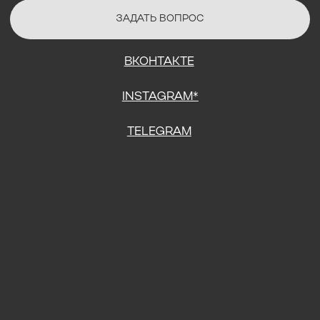
СОГЛАСИЕ НА ОБРАБОТКУ ПЕРСОНАЛЬНЫХ ДАННЫХ
ПОЛИТИТИКА В ОТНОШЕНИИ ОБРАБОТКИ ПЕРСОНАЛЬНЫХ ДАННЫХ
ДОГОВОР КУПЛИ-ПРОДАЖИ
ИП ПОДДУБНЫЙ А.Г.
ИНН: 390515008408
*Instagram принадлежит компании Meta Platforms Inc., которая
признана экстремистской организацией и запрещена на
территории Российской Федерации.