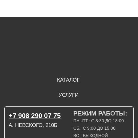
РЕЖИМ РАБОТЫ:
+7 908 290 07 75
ПН.-ПТ.: С 8:30 ДО 18:00
А. НЕВСКОГО, 210Б
СБ.: С 9:00 ДО 15:00
ВС.: ВЫХОДНОЙ
РЕЖИМ РАБОТЫ:
+7 908 290 09 54
ДЗЕРЖИНСКОГО, 19Б
ПН.-ПТ.: С 8:30 ДО 18:00
СБ.: ВЫХОДНОЙ
ВС.: ВЫХОДНОЙ
ЗАДАТЬ ВОПРОС
ВКОНТАКТЕ
INSTAGRAM*
TELEGRAM
ТЕХНИЧЕСКИЕ КАРТЫ
НАПИСАТЬ В МАХ
3D МОДЕЛИ
КАТАЛОГ