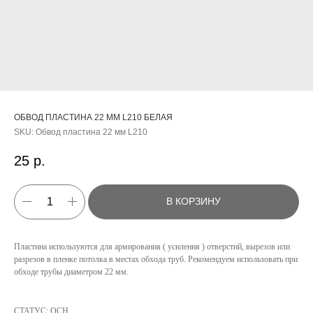
ОБВОД ПЛАСТИНА 22 ММ L210 БЕЛАЯ
SKU:
Обвод пластина 22 мм L210
25
р.
В КОРЗИНУ
Пластина используются для армирования ( усиления ) отверстий, вырезов или
разрезов в пленке потолка в местах обхода труб. Рекомендуем использовать при
КАТАЛОГ
обходе трубы диаметром 22 мм.
УСЛУГИ
СТАТУС: ОСН