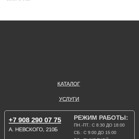
РЕЖИМ РАБОТЫ:
+7 908 290 07 75
ПН.-ПТ.: С 8:30 ДО 18:00
А. НЕВСКОГО, 210Б
СБ.: С 9:00 ДО 15:00
ВС.: ВЫХОДНОЙ
РЕЖИМ РАБОТЫ:
+7 908 290 09 54
ДЗЕРЖИНСКОГО, 19Б
ПН.-ПТ.: С 8:30 ДО 18:00
СБ.: ВЫХОДНОЙ
ВС.: ВЫХОДНОЙ
ЗАДАТЬ ВОПРОС
ВКОНТАКТЕ
INSTAGRAM*
TELEGRAM
ТЕХНИЧЕСКИЕ КАРТЫ
НАПИСАТЬ В МАХ
3D МОДЕЛИ
КАТАЛОГ