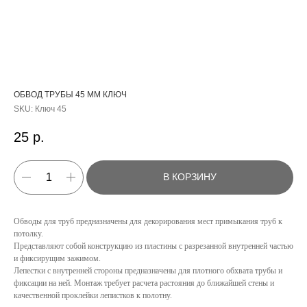
ОБВОД ТРУБЫ 45 ММ КЛЮЧ
SKU:
Ключ 45
25
р.
В КОРЗИНУ
Обводы для труб предназначены для декорирования мест примыкания труб к
потолку.
Представляют собой конструкцию из пластины с разрезанной внутренней частью
и фиксирущим зажимом.
Лепестки с внутренней стороны предназначены для плотного обхвата трубы и
КАТАЛОГ
фиксации на ней. Монтаж требует расчета растояния до ближайшей стены и
качественной проклейки лепистков к полотну.
УСЛУГИ