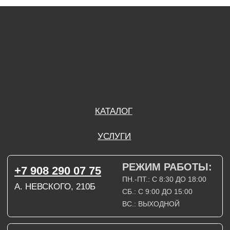
А. НЕВСКОГО, 210Б
СБ.: С 9:00 ДО 15:00
ВС.: ВЫХОДНОЙ
РЕЖИМ РАБОТЫ:
+7 908 290 09 54
ДЗЕРЖИНСКОГО, 19Б
ПН.-ПТ.: С 8:30 ДО 18:00
СБ.: ВЫХОДНОЙ
ВС.: ВЫХОДНОЙ
ЗАДАТЬ ВОПРОС
ВКОНТАКТЕ
INSTAGRAM*
TELEGRAM
ТЕХНИЧЕСКИЕ КАРТЫ
НАПИСАТЬ В МАХ
3D МОДЕЛИ
КАТАЛОГ