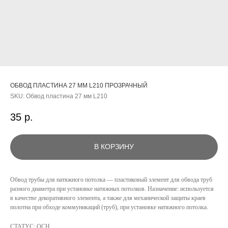
ОБВОД ПЛАСТИНА 27 ММ L210 ПРОЗРАЧНЫЙ
SKU:
Обвод пластина 27 мм L210
35
р.
В КОРЗИНУ
Обвод трубы для натяжного потолка — пластиковый элемент для обвода труб
разного диаметра при установке натяжных потолков. Назначение: используется
КАТАЛОГ
в качестве декоративного элемента, а также для механической защиты краев
полотна при обходе коммуникаций (труб), при установке натяжного потолка.
УСЛУГИ
СТАТУС: ОСН