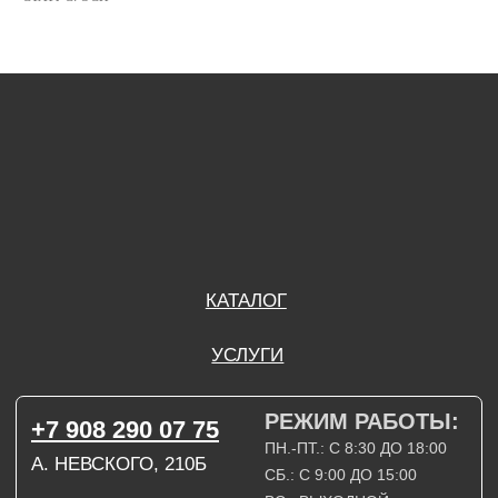
РЕЖИМ РАБОТЫ:
+7 908 290 07 75
ПН.-ПТ.: С 8:30 ДО 18:00
А. НЕВСКОГО, 210Б
СБ.: С 9:00 ДО 15:00
ВС.: ВЫХОДНОЙ
РЕЖИМ РАБОТЫ:
+7 908 290 09 54
ДЗЕРЖИНСКОГО, 19Б
ПН.-ПТ.: С 8:30 ДО 18:00
СБ.: ВЫХОДНОЙ
ВС.: ВЫХОДНОЙ
ЗАДАТЬ ВОПРОС
ВКОНТАКТЕ
INSTAGRAM*
TELEGRAM
ТЕХНИЧЕСКИЕ КАРТЫ
НАПИСАТЬ В МАХ
3D МОДЕЛИ
КАТАЛОГ