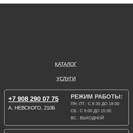
А. НЕВСКОГО, 210Б
СБ.: С 9:00 ДО 15:00
ВС.: ВЫХОДНОЙ
РЕЖИМ РАБОТЫ:
+7 908 290 09 54
ДЗЕРЖИНСКОГО, 19Б
ПН.-ПТ.: С 8:30 ДО 18:00
СБ.: ВЫХОДНОЙ
ВС.: ВЫХОДНОЙ
ЗАДАТЬ ВОПРОС
ВКОНТАКТЕ
INSTAGRAM*
TELEGRAM
ТЕХНИЧЕСКИЕ КАРТЫ
НАПИСАТЬ В МАХ
3D МОДЕЛИ
КАТАЛОГ