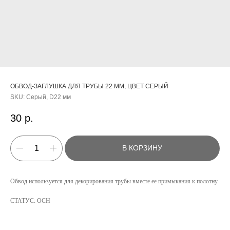
ОБВОД-ЗАГЛУШКА ДЛЯ ТРУБЫ 22 ММ, ЦВЕТ СЕРЫЙ
SKU:
Серый, D22 мм
30
р.
В КОРЗИНУ
КАТАЛОГ
Обвод используется для декорирования трубы вместе ее примыкания к полотну.
УСЛУГИ
СТАТУС: ОСН
РЕЖИМ РАБОТЫ:
+7 908 290 07 75
ПН.-ПТ.: С 8:30 ДО 18:00