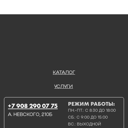
РЕЖИМ РАБОТЫ:
+7 908 290 07 75
ПН.-ПТ.: С 8:30 ДО 18:00
А. НЕВСКОГО, 210Б
СБ.: С 9:00 ДО 15:00
ВС.: ВЫХОДНОЙ
РЕЖИМ РАБОТЫ:
+7 908 290 09 54
ДЗЕРЖИНСКОГО, 19Б
ПН.-ПТ.: С 8:30 ДО 18:00
СБ.: ВЫХОДНОЙ
ВС.: ВЫХОДНОЙ
ЗАДАТЬ ВОПРОС
ВКОНТАКТЕ
INSTAGRAM*
TELEGRAM
ТЕХНИЧЕСКИЕ КАРТЫ
НАПИСАТЬ В МАХ
3D МОДЕЛИ
КАТАЛОГ