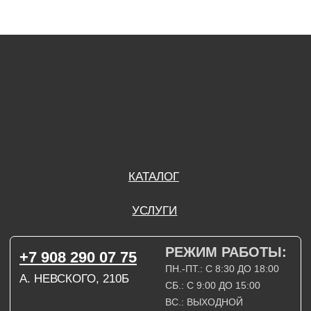
РЕЖИМ РАБОТЫ:
+7 908 290 07 75
ПН.-ПТ.: С 8:30 ДО 18:00
А. НЕВСКОГО, 210Б
СБ.: С 9:00 ДО 15:00
ВС.: ВЫХОДНОЙ
РЕЖИМ РАБОТЫ:
+7 908 290 09 54
ДЗЕРЖИНСКОГО, 19Б
ПН.-ПТ.: С 8:30 ДО 18:00
СБ.: ВЫХОДНОЙ
ВС.: ВЫХОДНОЙ
ЗАДАТЬ ВОПРОС
ВКОНТАКТЕ
INSTAGRAM*
TELEGRAM
ТЕХНИЧЕСКИЕ КАРТЫ
НАПИСАТЬ В МАХ
3D МОДЕЛИ
КАТАЛОГ