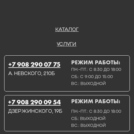
ДЗЕРЖИНСКОГО, 19Б
ПН.-ПТ.: С 8:30 ДО 18:00
СБ.: ВЫХОДНОЙ
ВС.: ВЫХОДНОЙ
ЗАДАТЬ ВОПРОС
ВКОНТАКТЕ
INSTAGRAM*
TELEGRAM
ТЕХНИЧЕСКИЕ КАРТЫ
НАПИСАТЬ В МАХ
3D МОДЕЛИ
КАТАЛОГ