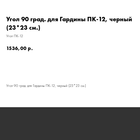
Угол 90 град. для Гардины ПК-12, черный
(23*23 см.)
Угол ПК-12
1536,00
р.
КАТАЛОГ
Угол 90 град. для Гардины ПК-12, черный (23*23 см.)
УСЛУГИ
РЕЖИМ РАБОТЫ:
+7 908 290 07 75
ПН.-ПТ.: С 8:30 ДО 18:00
А. НЕВСКОГО, 210Б
СБ.: С 9:00 ДО 15:00
ВС.: ВЫХОДНОЙ
РЕЖИМ РАБОТЫ:
+7 908 290 09 54