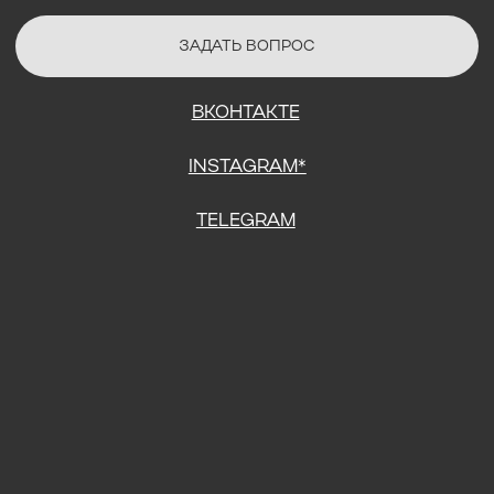
СОГЛАСИЕ НА ОБРАБОТКУ ПЕРСОНАЛЬНЫХ ДАННЫХ
ПОЛИТИТИКА В ОТНОШЕНИИ ОБРАБОТКИ ПЕРСОНАЛЬНЫХ ДАННЫХ
ДОГОВОР КУПЛИ-ПРОДАЖИ
ИП ПОДДУБНЫЙ А.Г.
ИНН: 390515008408
*Instagram принадлежит компании Meta Platforms Inc., которая
признана экстремистской организацией и запрещена на
территории Российской Федерации.