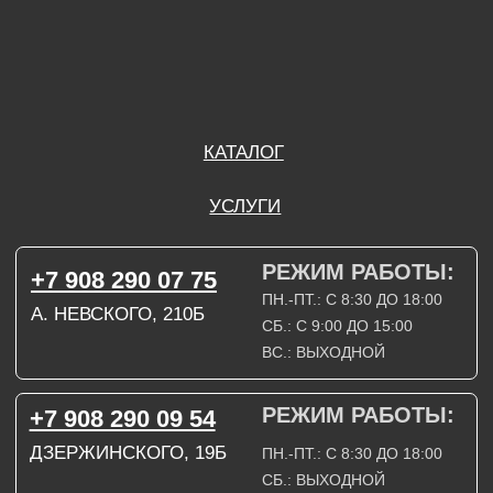
РЕЖИМ РАБОТЫ:
+7 908 290 09 54
ДЗЕРЖИНСКОГО, 19Б
ПН.-ПТ.: С 8:30 ДО 18:00
СБ.: ВЫХОДНОЙ
ВС.: ВЫХОДНОЙ
ЗАДАТЬ ВОПРОС
ВКОНТАКТЕ
INSTAGRAM*
TELEGRAM
ТЕХНИЧЕСКИЕ КАРТЫ
НАПИСАТЬ В МАХ
3D МОДЕЛИ
КАТАЛОГ