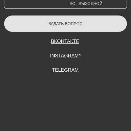
СОГЛАСИЕ НА ОБРАБОТКУ ПЕРСОНАЛЬНЫХ ДАННЫХ
ПОЛИТИТИКА В ОТНОШЕНИИ ОБРАБОТКИ ПЕРСОНАЛЬНЫХ ДАННЫХ
ДОГОВОР КУПЛИ-ПРОДАЖИ
ИП ПОДДУБНЫЙ А.Г.
ИНН: 390515008408
*Instagram принадлежит компании Meta Platforms Inc., которая признана
экстремистской организацией и запрещена на территории Российской
Федерации.