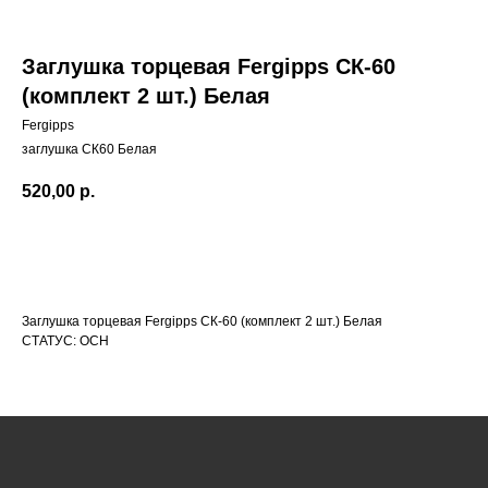
Заглушка торцевая Fergipps СК-60
(комплект 2 шт.) Белая
Fergipps
заглушка СК60 Белая
520,00
р.
КАТАЛОГ
Заглушка торцевая Fergipps СК-60 (комплект 2 шт.) Белая
СТАТУС: ОСН
УСЛУГИ
РЕЖИМ РАБОТЫ:
+7 908 290 07 75
ПН.-ПТ.: С 8:30 ДО 18:00
А. НЕВСКОГО, 210Б
СБ.: С 9:00 ДО 15:00
ВС.: ВЫХОДНОЙ