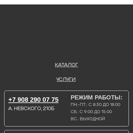
А. НЕВСКОГО, 210Б
СБ.: С 9:00 ДО 15:00
ВС.: ВЫХОДНОЙ
РЕЖИМ РАБОТЫ:
+7 908 290 09 54
ДЗЕРЖИНСКОГО, 19Б
ПН.-ПТ.: С 8:30 ДО 18:00
СБ.: ВЫХОДНОЙ
ВС.: ВЫХОДНОЙ
ЗАДАТЬ ВОПРОС
ВКОНТАКТЕ
INSTAGRAM*
TELEGRAM
ТЕХНИЧЕСКИЕ КАРТЫ
НАПИСАТЬ В МАХ
3D МОДЕЛИ
КАТАЛОГ