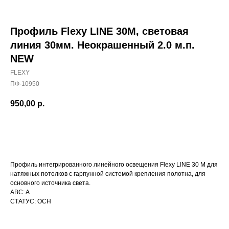
Профиль Flexy LINE 30М, световая
линия 30мм. Неокрашенный 2.0 м.п.
NEW
FLEXY
ПФ-10950
950,00
р.
Профиль интегрированного линейного освещения Flexy LINE 30 M для
натяжных потолков с гарпунной системой крепления полотна, для
КАТАЛОГ
основного источника света.
ABC: A
УСЛУГИ
СТАТУС: ОСН
РЕЖИМ РАБОТЫ:
+7 908 290 07 75
ПН.-ПТ.: С 8:30 ДО 18:00