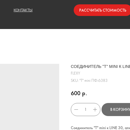
РАССЧИТАТЬ СТОИМОСТЬ
КОНТАКТЫ
СОЕДИНИТЕЛЬ "Т" MINI К LINE
FLEXY
SKU:
"Т" mini ПФ-6383
600
р.
В КОРЗИН
Соединитель "Т" mini к LINE 30, а