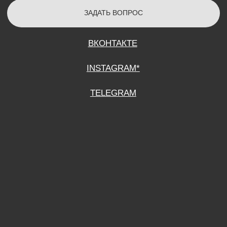
СОГЛАСИЕ НА ОБРАБОТКУ ПЕРСОНАЛЬНЫХ ДАННЫХ
ПОЛИТИТИКА В ОТНОШЕНИИ ОБРАБОТКИ ПЕРСОНАЛЬНЫХ ДАННЫХ
ДОГОВОР КУПЛИ-ПРОДАЖИ
ИП ПОДДУБНЫЙ А.Г.
ИНН: 390515008408
*Instagram принадлежит компании Meta Platforms Inc., которая признана
экстремистской организацией и запрещена на территории Российской
Федерации.