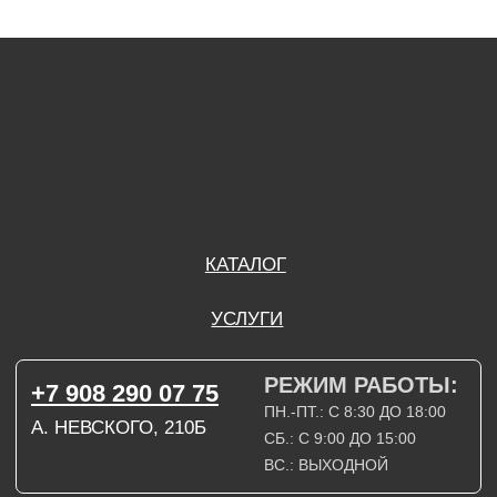
ПН.-ПТ.: С 8:30 ДО 18:00
А. НЕВСКОГО, 210Б
СБ.: С 9:00 ДО 15:00
ВС.: ВЫХОДНОЙ
РЕЖИМ РАБОТЫ:
+7 908 290 09 54
ДЗЕРЖИНСКОГО, 19Б
ПН.-ПТ.: С 8:30 ДО 18:00
СБ.: ВЫХОДНОЙ
ВС.: ВЫХОДНОЙ
ЗАДАТЬ ВОПРОС
ВКОНТАКТЕ
INSTAGRAM*
TELEGRAM
ТЕХНИЧЕСКИЕ КАРТЫ
НАПИСАТЬ В МАХ
3D МОДЕЛИ
КАТАЛОГ