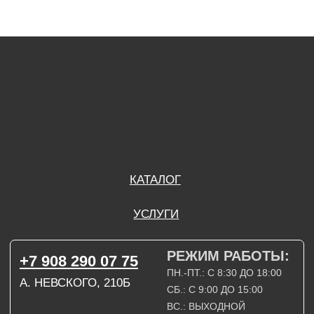
РЕЖИМ РАБОТЫ:
+7 908 290 07 75
ПН.-ПТ.: С 8:30 ДО 18:00
А. НЕВСКОГО, 210Б
СБ.: С 9:00 ДО 15:00
ВС.: ВЫХОДНОЙ
РЕЖИМ РАБОТЫ:
+7 908 290 09 54
ДЗЕРЖИНСКОГО, 19Б
ПН.-ПТ.: С 8:30 ДО 18:00
СБ.: ВЫХОДНОЙ
ВС.: ВЫХОДНОЙ
ЗАДАТЬ ВОПРОС
ВКОНТАКТЕ
INSTAGRAM*
TELEGRAM
ТЕХНИЧЕСКИЕ КАРТЫ
НАПИСАТЬ В МАХ
3D МОДЕЛИ
КАТАЛОГ