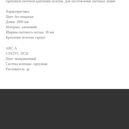
гарпунной системой крепления полотна. Для изготовления световых линий.
Характеристики
Цвет: без покраски.
Длина: 2000 мм.
Материал: алюминий.
КАТАЛОГ
Ширина светового потока: 30 мм.
Крепление полотна: гарпун.
УСЛУГИ
ABC: A
СТАТУС: ОСН
РЕЖИМ РАБОТЫ:
+7 908 290 07 75
Цвет: неокрашенный
ПН.-ПТ.: С 8:30 ДО 18:00
А. НЕВСКОГО, 210Б
Система монтажа: гарпунная
СБ.: С 9:00 ДО 15:00
Рассеиватель: да
ВС.: ВЫХОДНОЙ
РЕЖИМ РАБОТЫ:
+7 908 290 09 54
ДЗЕРЖИНСКОГО, 19Б
ПН.-ПТ.: С 8:30 ДО 18:00
СБ.: ВЫХОДНОЙ
ВС.: ВЫХОДНОЙ
ЗАДАТЬ ВОПРОС
ВКОНТАКТЕ