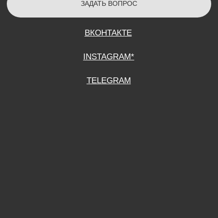
СОГЛАСИЕ НА ОБРАБОТКУ ПЕРСОНАЛЬНЫХ ДАННЫХ
ПОЛИТИТИКА В ОТНОШЕНИИ ОБРАБОТКИ ПЕРСОНАЛЬНЫХ ДАННЫХ
ДОГОВОР КУПЛИ-ПРОДАЖИ
ИП ПОДДУБНЫЙ А.Г.
ИНН: 390515008408
*Instagram принадлежит компании Meta Platforms Inc., которая признана
экстремистской организацией и запрещена на территории Российской
Федерации.