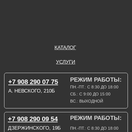
РЕЖИМ РАБОТЫ:
+7 908 290 09 54
ДЗЕРЖИНСКОГО, 19Б
ПН.-ПТ.: С 8:30 ДО 18:00
СБ.: ВЫХОДНОЙ
ВС.: ВЫХОДНОЙ
ЗАДАТЬ ВОПРОС
ВКОНТАКТЕ
INSTAGRAM*
TELEGRAM
ТЕХНИЧЕСКИЕ КАРТЫ
НАПИСАТЬ В МАХ
3D МОДЕЛИ
КАТАЛОГ