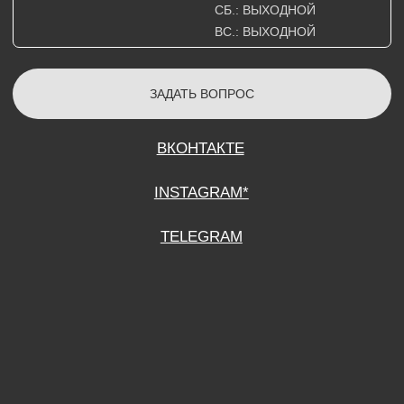
СОГЛАСИЕ НА ОБРАБОТКУ ПЕРСОНАЛЬНЫХ ДАННЫХ
ПОЛИТИТИКА В ОТНОШЕНИИ ОБРАБОТКИ ПЕРСОНАЛЬНЫХ ДАННЫХ
ДОГОВОР КУПЛИ-ПРОДАЖИ
ИП ПОДДУБНЫЙ А.Г.
ИНН: 390515008408
*Instagram принадлежит компании Meta Platforms Inc., которая признана
экстремистской организацией и запрещена на территории Российской
Федерации.