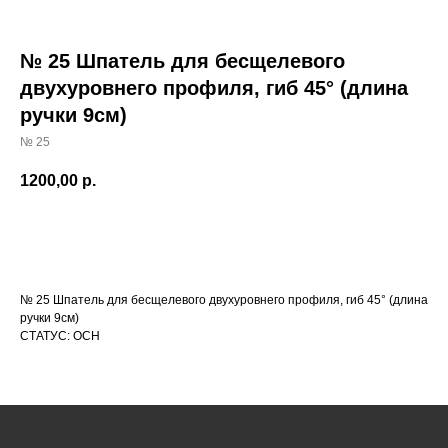
№ 25 Шпатель для бесщелевого
двухуровнего профиля, гиб 45° (длина
ручки 9см)
№ 25
1200,00
р.
№ 25 Шпатель для бесщелевого двухуровнего профиля, гиб 45° (длина
КАТАЛОГ
ручки 9см)
СТАТУС: ОСН
УСЛУГИ
РЕЖИМ РАБОТЫ:
+7 908 290 07 75
ПН.-ПТ.: С 8:30 ДО 18:00
А. НЕВСКОГО, 210Б
СБ.: С 9:00 ДО 15:00
ВС.: ВЫХОДНОЙ